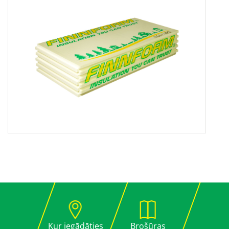
Kur iegādāties
Brošūras