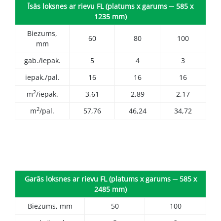
Īsās loksnes ar rievu FL (platums x garums ─ 585 x
1235 mm)
Biezums,
60
80
100
mm
gab./iepak.
5
4
3
iepak./pal.
16
16
16
2
m
/iepak.
3,61
2,89
2,17
2
m
/pal.
57,76
46,24
34,72
Garās loksnes ar rievu FL (platums x garums ─ 585 x
2485 mm)
Biezums, mm
50
100