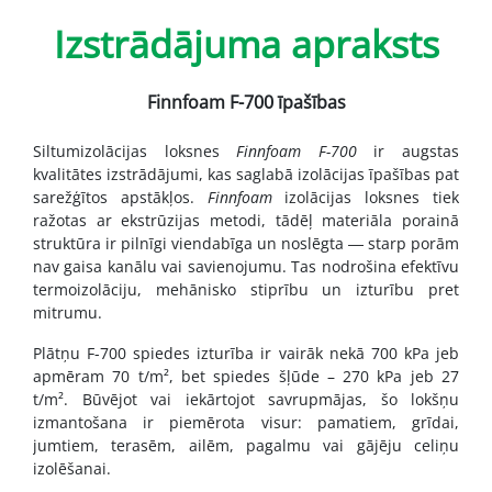
Izstrādājuma apraksts
Finnfoam F-700 īpašības
Siltumizolācijas loksnes
Finnfoam F-700
ir augstas
kvalitātes izstrādājumi, kas saglabā izolācijas īpašības pat
sarežģītos apstākļos.
Finnfoam
izolācijas loksnes tiek
ražotas ar ekstrūzijas metodi, tādēļ materiāla porainā
struktūra ir pilnīgi viendabīga un noslēgta ― starp porām
nav gaisa kanālu vai savienojumu. Tas nodrošina efektīvu
termoizolāciju, mehānisko stiprību un izturību pret
mitrumu.
Plātņu F-700 spiedes izturība ir vairāk nekā 700 kPa jeb
apmēram 70 t/m², bet spiedes šļūde – 270 kPa jeb 27
t/m². Būvējot vai iekārtojot savrupmājas, šo lokšņu
izmantošana ir piemērota visur: pamatiem, grīdai,
jumtiem, terasēm, ailēm, pagalmu vai gājēju celiņu
izolēšanai.