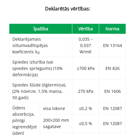
Deklarētās vērtības:
Īpašība
Vērtība
Norma
Deklarējamais
0,035 –
siltumvadītspējas
0,037
EN 13164
koeficients λ
W/mK
D
Spiedes izturība (vai
spiedes spriegums) (10%
≥700 kPa
EN 826
deformācija)
Spiedes šļūde (ilgtermiņa),
(2% novirze, 1,5% maiņa,
270 kPa
EN 1606
50 gadi)
Ūdens
visa loksne
≤0,2 %
EN 12087
absorbcija,
200×200 mm
pilnīgi
≤0,5 %
EN 12087
sagatave
iegremdējot
ūdenī