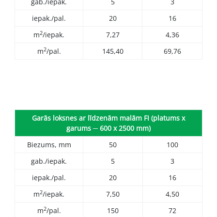
gab./iepak.
5
3
iepak./pal.
20
16
2
m
/iepak.
7,27
4,36
2
m
/pal.
145,40
69,76
Garās loksnes ar līdzenām malām FI (platums x
garums ─ 600 x 2500 mm)
Biezums, mm
50
100
gab./iepak.
5
3
iepak./pal.
20
16
2
m
/iepak.
7,50
4,50
2
m
/pal.
150
72