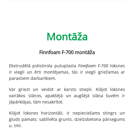
Montāža
Finnfoam F-700 montāža
Ekstrudētā polistirola putuplasta
Finnfoam F-700
loksnes
ir viegli un ērti montējamas, tās ir viegli griežamas ar
parastiem darbarīkiem.
Var griezt un veidot ar karsto stiepli. Klājot loksnes
vairākos slāņos, apakšējā un augšējā slāņa šuvēm ir
jāpārklājas, tām nesakrītot.
Klājot loksnes horizontāli, ir nepieciešams stingrs un
gluds pamats: sablīvēta grunts, dzelzsbetona pārsegums
u. tml.