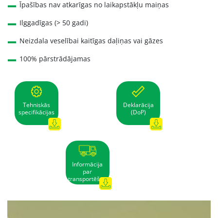
Īpašības nav atkarīgas no laikapstākļu maiņas
Ilggadīgas (> 50 gadi)
Neizdala veselībai kaitīgas daļiņas vai gāzes
100% pārstrādājamas
Tehniskās
Deklarācija
specifikācijas
(DoP)
Informācija
par
transportēšanu