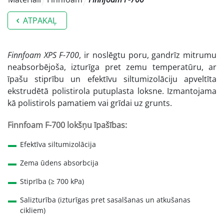
ATPAKAĻ
Finnfoam XPS F-700
, ir noslēgtu poru, gandrīz mitrumu
neabsorbējoša, izturīga pret zemu temperatūru, ar
īpašu stiprību un efektīvu siltumizolāciju apveltīta
ekstrudētā polistirola putuplasta loksne. Izmantojama
kā polistirols pamatiem vai grīdai uz grunts.
Finnfoam F-700 lokšņu īpašības:
Efektīva siltumizolācija
Zema ūdens absorbcija
Stiprība (≥ 700 kPa)
Salizturība (izturīgas pret sasalšanas un atkušanas
cikliem)