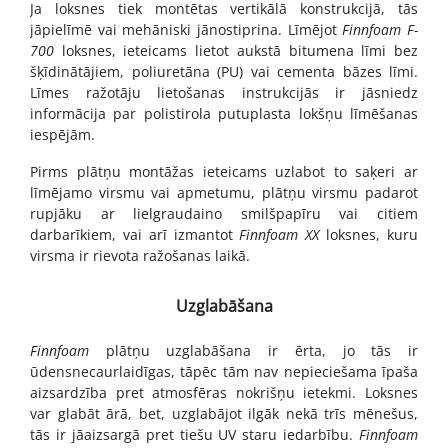
Ja loksnes tiek montētas vertikālā konstrukcijā, tās
jāpielīmē vai mehāniski jānostiprina. Līmējot
Finnfoam F-
700
loksnes, ieteicams lietot aukstā bitumena līmi bez
šķīdinātājiem, poliuretāna (PU) vai cementa bāzes līmi.
Līmes ražotāju lietošanas instrukcijās ir jāsniedz
informācija par polistirola putuplasta lokšņu līmēšanas
iespējām.
Pirms plātņu montāžas ieteicams uzlabot to saķeri ar
līmējamo virsmu vai apmetumu, plātņu virsmu padarot
rupjāku ar lielgraudaino smilšpapīru vai citiem
darbarīkiem, vai arī izmantot
Finnfoam XX
loksnes, kuru
virsma ir rievota ražošanas laikā.
Uzglabāšana
Finnfoam
plātņu uzglabāšana ir ērta, jo tās ir
ūdensnecaurlaidīgas, tāpēc tām nav nepieciešama īpaša
aizsardzība pret atmosfēras nokrišņu ietekmi. Loksnes
var glabāt ārā, bet, uzglabājot ilgāk nekā trīs mēnešus,
tās ir jāaizsargā pret tiešu UV staru iedarbību.
Finnfoam