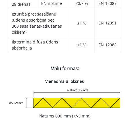
EN nozīme
≤0,7 %
EN 12087
28 dienas
Izturība pret sasalšanu
(ūdens absorbcija pēc
≤1 %
EN 12091
300 sasalšanas-atkušanas
cikliem)
Ilgtermiņa difūza ūdens
≤1 %
EN 12088
absorbcija
Malu formas:
Vienādmalu loksnes
Platums 600 mm (+/-5 mm)