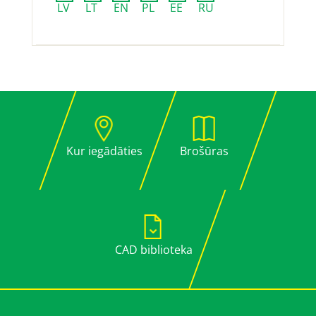
LV
LT
EN
PL
EE
RU
Kur iegādāties
Brošūras
CAD biblioteka