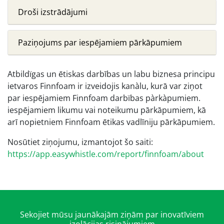
Droši izstrādājumi
Paziņojums par iespējamiem pārkāpumiem
Atbildïgas un ētiskas darbības un labu biznesa principu
ietvaros Finnfoam ir izveidojis kanàlu, kurā var ziņot
par iespējamiem Finnfoam darbïbas pàrkàpumiem.
iespējamiem likumu vai noteikumu pārkāpumiem, kā
arī nopietniem Finnfoam ētikas vadlīniju pārkāpumiem.
Nosūtiet ziņojumu, izmantojot šo saiti:
https://app.easywhistle.com/report/finnfoam/about
Sekojiet mūsu jaunākajām ziņām par inovatīviem