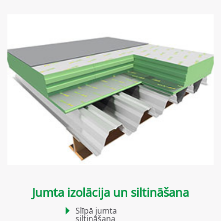
Jumta izolācija un siltināšana
Slīpā jumta
siltināšana