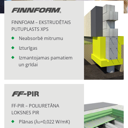
FINNFOAM – EKSTRUDĒTAIS
PUTUPLASTS XPS
Neabsorbē mitrumu
Izturīgas
Izmantojamas pamatiem
un grīdai
FF-PIR – POLIURETĀNA
LOKSNES PIR
Plānas (λ
=0,022 W/mK)
D