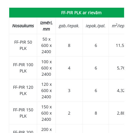
FF-PIR PLK ar rievām
Izmēri,
2
Nosaukums
gab./iepak.
iepak./pal.
m
/iepak.
mm
50 x
FF-PIR 5
0
600 x
8
6
11,52
PLK
2400
100 x
FF-PIR 10
0
600 x
4
6
5,76
PLK
2400
120 x
FF-PIR 120
600 x
3
6
4,32
PLK
2400
150 x
FF-PIR 15
0
600 x
2
8
2,88
PLK
2400
200 x
FF-PIR 20
0