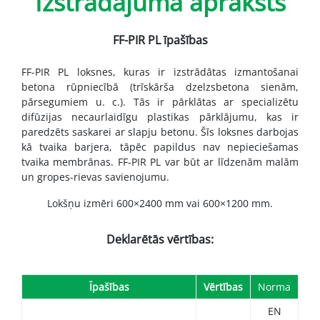
Izstrādājuma apraksts
FF-PIR PL īpašības
FF-PIR PL loksnes, kuras ir izstrādātas izmantošanai
betona rūpniecībā (trīskārša dzelzsbetona sienām,
pārsegumiem u. c.). Tās ir pārklātas ar specializētu
difūzijas necaurlaidīgu plastikas pārklājumu, kas ir
paredzēts saskarei ar slapju betonu. Šīs loksnes darbojas
kā tvaika barjera, tāpēc papildus nav nepieciešamas
tvaika membrānas. FF-PIR PL var būt ar līdzenām malām
un gropes-rievas savienojumu.
Lokšņu izmēri 600×2400 mm vai 600×1200 mm.
Deklarētās vērtības:
Īpašības
Vērtības
Norma
EN