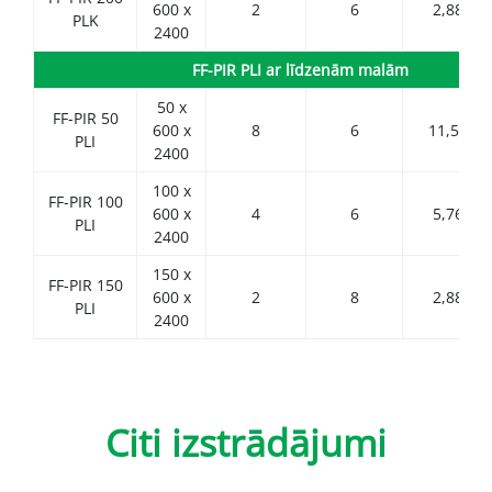
600 x
2
6
2,88
PLK
2400
FF-PIR PLI ar līdzenām malām
50 x
FF-PIR 50
600 x
8
6
11,52
PLI
2400
100 x
FF-PIR 100
600 x
4
6
5,76
PLI
2400
150 x
FF-PIR 150
600 x
2
8
2,88
PLI
2400
Citi izstrādājumi