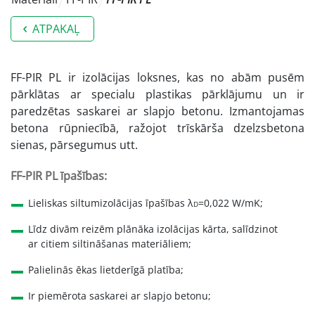
ATPAKAĻ
FF-PIR PL ir izolācijas loksnes, kas no abām pusēm
pārklātas ar specialu plastikas pārklājumu un ir
paredzētas saskarei ar slapjo betonu. Izmantojamas
betona rūpniecībā, ražojot trīskārša dzelzsbetona
sienas, pārsegumus utt.
FF-PIR PL īpašības:
Lieliskas siltumizolācijas īpašības λ
=0,022 W/mK;
D
Līdz divām reizēm plānāka izolācijas kārta, salīdzinot
ar citiem siltināšanas materiāliem;
Palielinās ēkas lietderīgā platība;
Ir piemērota saskarei ar slapjo betonu;