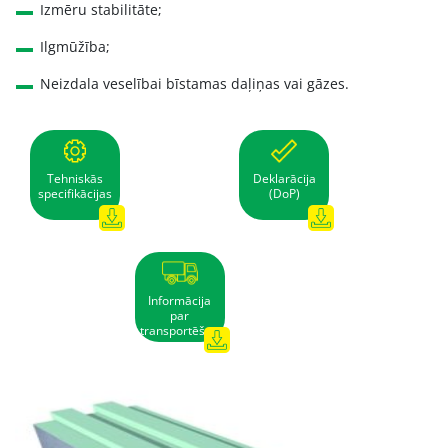
Izmēru stabilitāte;
Ilgmūžība;
Neizdala veselībai bīstamas daļiņas vai gāzes.
Tehniskās
Deklarācija
specifikācijas
(DoP)
Informācija
par
transportēšanu