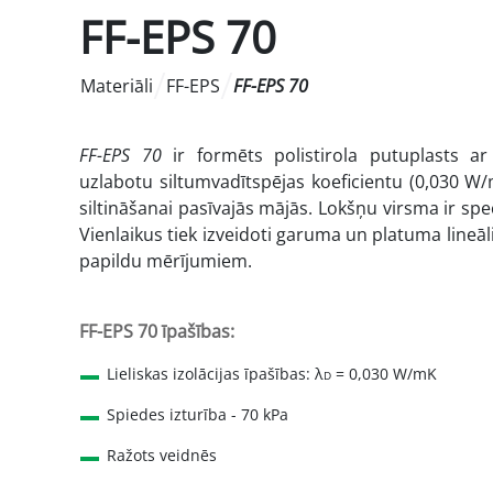
FF-EPS 70
Materiāli
FF-EPS
FF-EPS 70
FF-EPS 70
ir formēts polistirola putuplasts ar
uzlabotu siltumvadītspējas koeficientu (0,030 W
siltināšanai pasīvajās mājās. Lokšņu virsma ir speci
Vienlaikus tiek izveidoti garuma un platuma lineāli
papildu mērījumiem.
FF-EPS 70 īpašības:
Lieliskas izolācijas īpašības: λ
= 0,030 W/mK
D
Spiedes izturība - 70 kPa
Ražots veidnēs