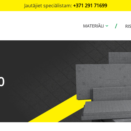
Jautājiet speciālistam:
+371 291 71699
MATERIĀLI
RI
0