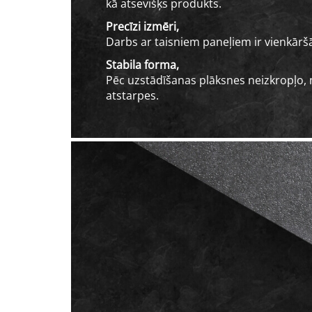
kā atsevišķs produkts.
Precīzi izmēri,
Darbs ar taisniem paneļiem ir vienkārš
Stabila forma,
Pēc uzstādīšanas plāksnes neizkropļo,
atstarpes.