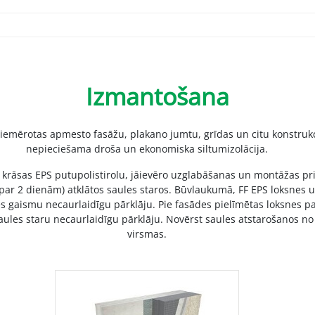
Izmantošana
piemērotas apmesto fasāžu, plakano jumtu, grīdas un citu konstrukci
nepieciešama droša un ekonomiska siltumizolācija.
s krāsas EPS putupolistirolu, jāievēro uzglabāšanas un montāžas pr
k par 2 dienām) atklātos saules staros. Būvlaukumā, FF EPS loksnes u
s gaismu necaurlaidīgu pārklāju. Pie fasādes pielīmētas loksnes p
saules staru necaurlaidīgu pārklāju. Novērst saules atstarošanos no
virsmas.