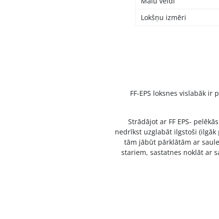
Malu veidi
Lokšņu izmēri
FF-EPS loksnes vislabāk ir 
Strādājot ar FF EPS- pelēkā
nedrīkst uzglabāt ilgstoši (ilgā
tām jābūt pārklātām ar saule
stariem, sastatnes noklāt ar 