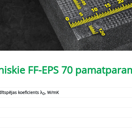
niskie FF-EPS 70 pamatparam
ītspējas koeficients λ
, W/mK
D