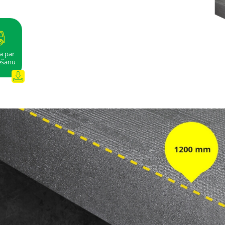
a par
ēšanu