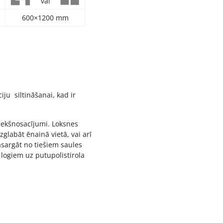
vai
600×1200 mm
ju siltināšanai, kad ir
iekšnosacījumi. Loksnes
zglabāt ēnainā vietā, vai arī
asargāt no tiešiem saules
 logiem uz putupolistirola