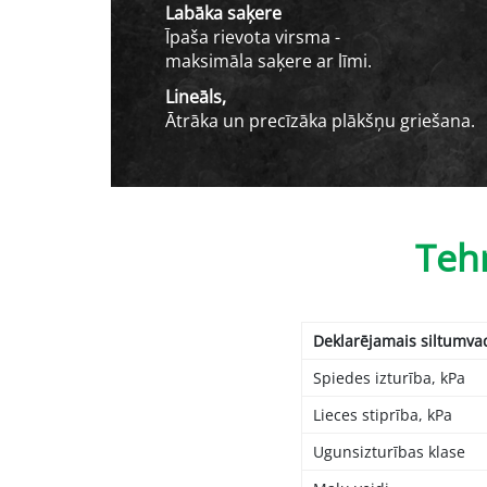
Labāka saķere
Īpaša rievota virsma -
maksimāla saķere ar līmi.
Lineāls,
Ātrāka un precīzāka plākšņu griešana.
Teh
Deklarējamais siltumvad
Spiedes izturība, kPa
Lieces stiprība, kPa
Ugunsizturības klase