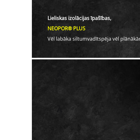
Lieliskas izolācijas īpašības,
NEOPOR® PLUS
Vēl labāka siltumvadītspēja vēl plānāk