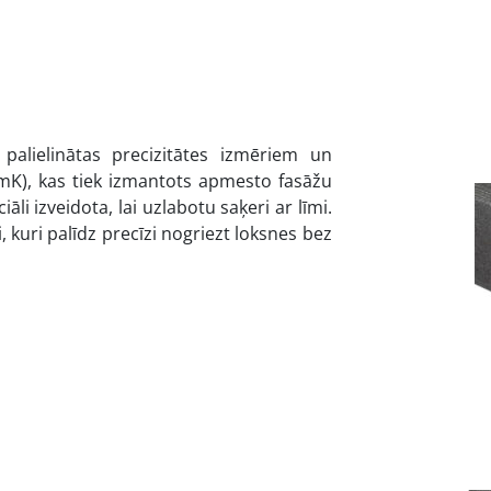
 palielinātas precizitātes izmēriem un
/mK), kas tiek izmantots apmesto fasāžu
āli izveidota, lai uzlabotu saķeri ar līmi.
, kuri palīdz precīzi nogriezt loksnes bez