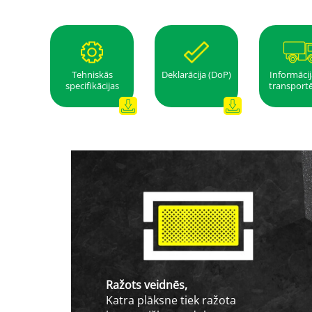
Tehniskās
Deklarācija (DoP)
Informācij
specifikācijas
transport
Ražots veidnēs,
Katra plāksne tiek ražota