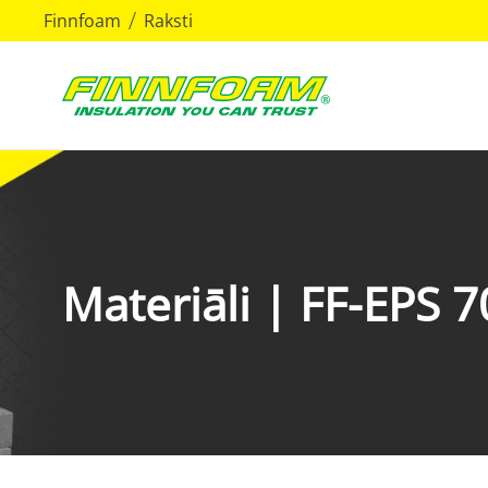
Finnfoam
Raksti
Materiāli | FF-EPS 7