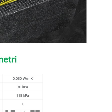
etri
0,030 W/mK
70 kPa
115 kPa
E