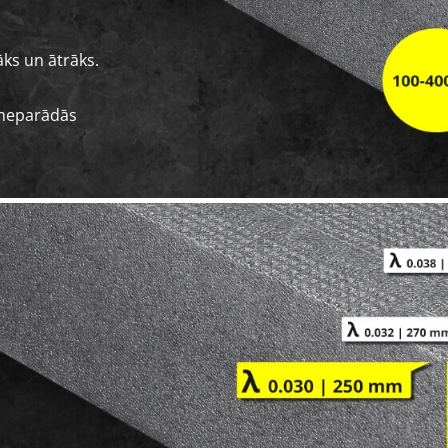
āks un ātrāks.
 neparādās