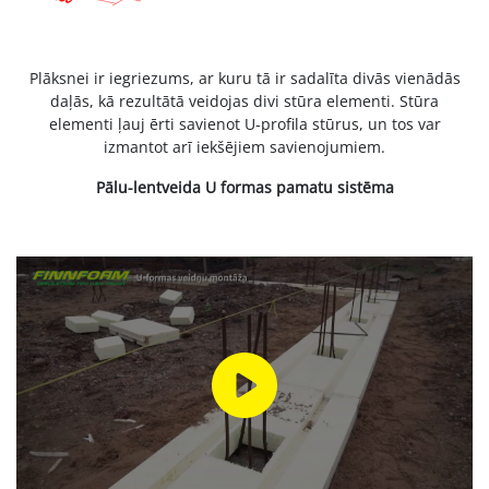
Plāksnei ir iegriezums, ar kuru tā ir sadalīta divās vienādās
daļās, kā rezultātā veidojas divi stūra elementi. Stūra
elementi ļauj ērti savienot U-profila stūrus, un tos var
izmantot arī iekšējiem savienojumiem.
Pālu-lentveida U formas pamatu sistēma