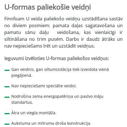
U-formas paliekošie veidņi
Finnfoam U veida paliekošo veidņu uzstādīšana sastāv
no diviem posmiem: pamata daļas sagatavošana un
pamatu sānu daļu veidošana, kas vienlaicīgi ir
siltināšana no trim pusēm. Darbs ir daudz ātrāks un
nav nepieciešams īrēt un uzstādīt veidņus.
Ieguvumi izvēloties U-formas paliekošos veidņus:
Gan veidnis, gan siltumizolācija tiek izveidota vienā
piegājienā.
Nav nepieciešami speciālie veidņi.
Nodrošina zema energopatēriņa un pasīvo māju
standartus.
Ātra un viegla montāža.
Aukstuma un mitruma droša konstrukcija.