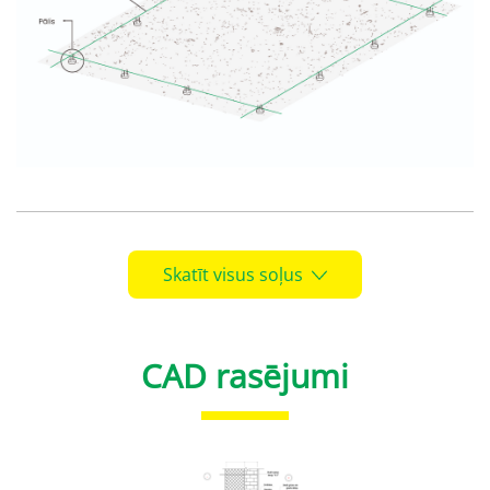
Skatīt visus soļus
CAD rasējumi