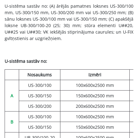
U-sistēma sastāv no: (A) ārējās pamatnes loksnes US-300/100
mm, US-300/150 mm, US-300/200 mm vai US-300/250 mm; (B)
sānu loksnes US-300/100 mm vai US-300/150 mm; (C) apakšējā
loksne UB-300/100-20 (25; 30) mm; stūra elementi U##20,
U##25 vai U##30; VK iekšējās stiprinājuma caurules; un U-FIX
gvītņstienis ar uzgriežņiem.
U-sistēma sastāv no:
Nosaukums
Izmēri
US-300/100
100x600x2500 mm
A
US-300/150
150x600x2500 mm
US-300/200
200x600x2500 mm
US-300/100
100x600x2500 mm
B
US-300/150
150x600x2500 mm
UB-300/100-20
100x600x2500 mm