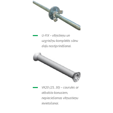
U-FIX – vītņstieņu un
uzgriežņu komplekts sānu
daļu nostiprināšanai.
VK20 (25, 30) – caurules ar
atbalsta konusiem,
nepieciešamas vītņustieņu
ievietošanai.