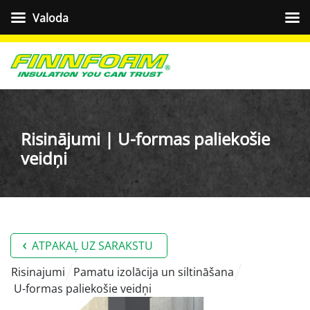
Valoda
Risinājumi | U-formas paliekošie
veidņi
ATPAKAĻ UZ SARAKSTU
risinajumi
Pamatu izolācija un siltināšana
U-formas paliekošie veidņi