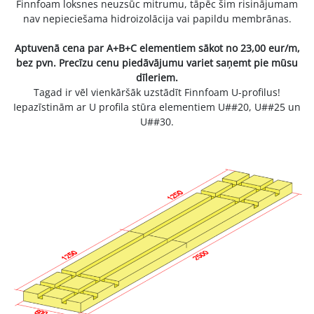
Finnfoam loksnes neuzsūc mitrumu, tāpēc šim risinājumam
nav nepieciešama hidroizolācija vai papildu membrānas.
Aptuvenā cena par A+B+C elementiem sākot no 23,00 eur/m,
bez pvn.
Precīzu cenu piedāvājumu variet saņemt pie mūsu
dīleriem.
Tagad ir vēl vienkāršāk uzstādīt Finnfoam U-profilus!
Iepazīstinām ar U profila stūra elementiem U##20, U##25 un
U##30.