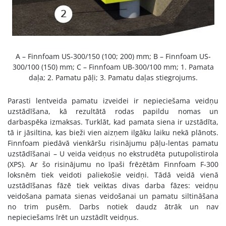
A – Finnfoam US-300/150 (100; 200) mm; B – Finnfoam US-
300/100 (150) mm; C – Finnfoam UB-300/100 mm; 1. Pamata
daļa; 2. Pamatu pāļi; 3. Pamatu daļas stiegrojums.
Parasti lentveida pamatu izveidei ir nepieciešama veidņu
uzstādīšana, kā rezultātā rodas papildu nomas un
darbaspēka izmaksas. Turklāt, kad pamata siena ir uzstādīta,
tā ir jāsiltina, kas bieži vien aizņem ilgāku laiku nekā plānots.
Finnfoam piedāvā vienkāršu risinājumu pāļu-lentas pamatu
uzstādīšanai – U veida veidņus no ekstrudēta putupolistirola
(XPS). Ar šo risinājumu no īpaši frēzētām Finnfoam F-300
loksnēm tiek veidoti paliekošie veidņi. Tādā veidā vienā
uzstādīšanas fāzē tiek veiktas divas darba fāzes: veidņu
veidošana pamata sienas veidošanai un pamatu siltināšana
no trim pusēm. Darbs notiek daudz ātrāk un nav
nepieciešams īrēt un uzstādīt veidņus.