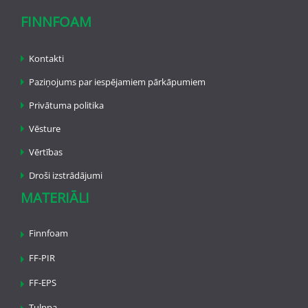
FINNFOAM
Kontakti
Paziņojums par iespējamiem pārkāpumiem
Privātuma politika
Vēsture
Vērtības
Droši izstrādājumi
MATERIĀLI
Finnfoam
FF-PIR
FF-EPS
Tulppa