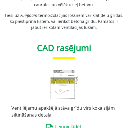
caurules un vēlāk uzlej betonu.
Tieši uz
Finnfoam
termoizolācijas loksnēm var klāt dēļu grīdas,
ko piestiprina līstēm, vai ierīkot betona grīdu. Pamatos ir
jābūt ierīkotām ventilācijas lūkām.
CAD rasējumi
Ventilējamu apakšējā stāva grīdu virs koka sijām
siltināšanas detaļa
Lejupielādēt