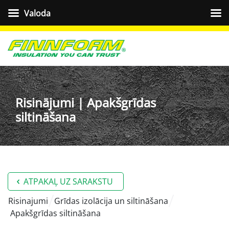
Valoda
Risinājumi | Apakšgrīdas
siltināšana
ATPAKAĻ UZ SARAKSTU
risinajumi
Grīdas izolācija un siltināšana
Apakšgrīdas siltināšana