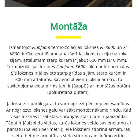
Montāža
Izmantojot
Finnfoam
termoizolācijas loksnes
FL-K600
un
FI-
K600
, ierīko ventilējamu apakšgrīdas konstrukciju uz koka
sijām, attālumam starp kurām ir jābūt 600 mm (±10 mm).
Termoizolācijas loksnes
Finnfoam K600
sāk montēt no malas.
Šīs loksnes ir jāievieto starp grīdas sijām, starp kurām ir
600 mm attālums. Savienojot vienu loksni ar otru, to
savienojuma vieta pirms tam ir jāappūš ar montāžas putām
(poliuretāna putām).
Ja loksne ir pārāk gara, to var nogriezt pēc nepieciešamības.
Ar nogriezto loksnes galu var sākt montēt nākamo rindu. Kad
visas loksnes ir saliktas, spraugas starp tām ir jāaizpilda.
Tāpat ir jāaizpilda vietas, kurās loksnes veido savienojumu ar
pamatu (pa visu perimetru). Pie loksnēm stiprina armatūras
sietu, bet pie armatūras sieta stiprina apsildāmo grīdu