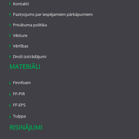
Kontakti
Paziņojums par iespējamiem pārkāpumiem
Privātuma politika
Vēsture
Vērtības
Droši izstrādājumi
MATERIĀLI
Finnfoam
FF-PIR
FF-EPS
Tulppa
RISINĀJUMI