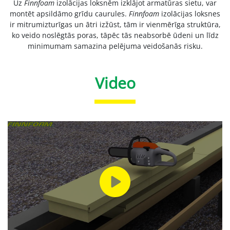
Uz
Finnfoam
izolācijas loksnēm izklājot armatūras sietu, var
montēt apsildāmo grīdu caurules.
Finnfoam
izolācijas loksnes
ir mitrumizturīgas un ātri izžūst, tām ir vienmērīga struktūra,
ko veido noslēgtās poras, tāpēc tās neabsorbē ūdeni un līdz
minimumam samazina pelējuma veidošanās risku.
Video