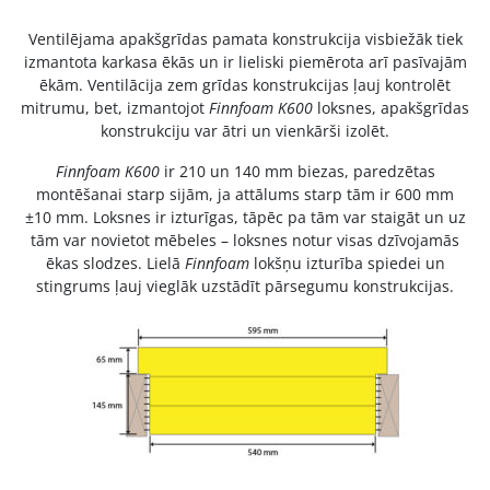
Ventilējama apakšgrīdas pamata konstrukcija visbiežāk tiek
izmantota karkasa ēkās un ir lieliski piemērota arī pasīvajām
ēkām. Ventilācija zem grīdas konstrukcijas ļauj kontrolēt
mitrumu, bet, izmantojot
Finnfoam K600
loksnes, apakšgrīdas
konstrukciju var ātri un vienkārši izolēt.
Finnfoam K600
ir 210 un 140 mm biezas, paredzētas
montēšanai starp sijām, ja attālums starp tām ir 600 mm
±10 mm. Loksnes ir izturīgas, tāpēc pa tām var staigāt un uz
tām var novietot mēbeles – loksnes notur visas dzīvojamās
ēkas slodzes. Lielā
Finnfoam
lokšņu izturība spiedei un
stingrums ļauj vieglāk uzstādīt pārsegumu konstrukcijas.